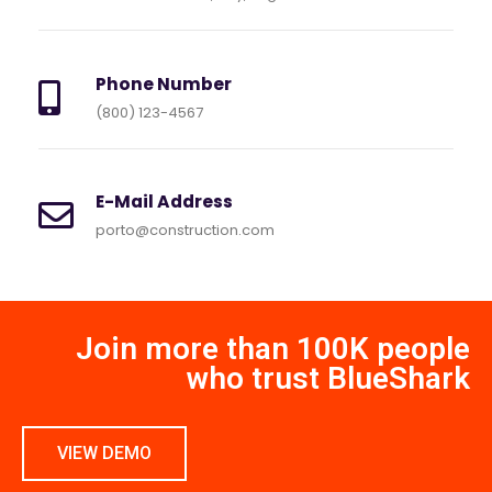
Phone Number
(800) 123-4567
E-Mail Address
porto@construction.com
Join more than 100K people
who trust BlueShark
VIEW DEMO