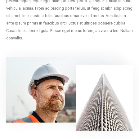
pellentesque neque eget diam posuere porta. Quisque ut nulla at nunc
vehicula lacinia. Proin adipiscing porta tellus, ut feugiat nibh adipiscing
sit amet. In eu justo a felis faucibus ornare vel id metus. Vestibulum
ante ipsum primis in faucibus orci luctus et ultrices posuere cubilia
Curae. In eu libero ligula. Fusce eget metus lorem, ac viverra leo. Nullam
convallis.