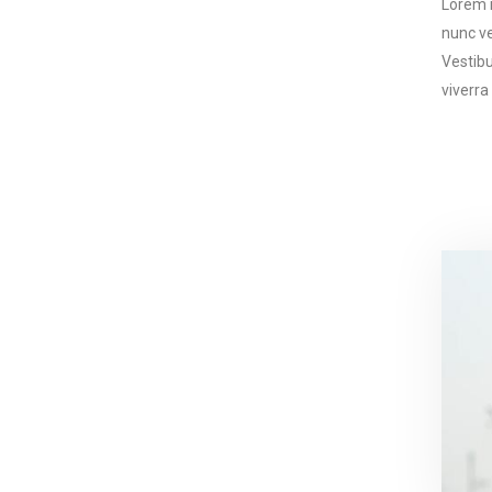
Lorem i
nunc ve
Vestibu
viverra