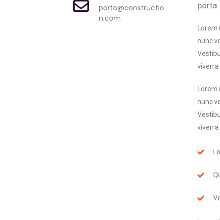
porta.
porto@constructio
n.com
Lorem i
nunc ve
Vestibu
viverra
Lorem i
nunc ve
Vestibu
viverra
Lo
Qu
Ve