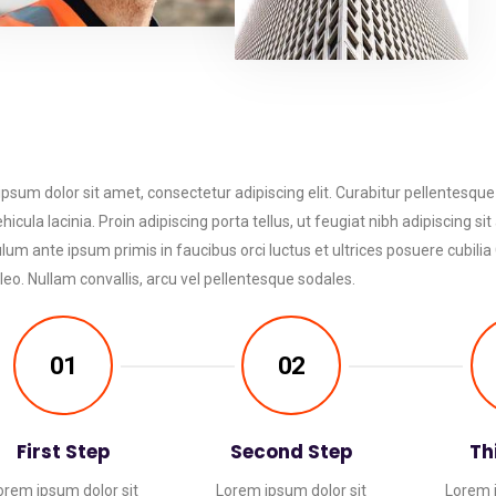
psum dolor sit amet, consectetur adipiscing elit. Curabitur pellentesqu
hicula lacinia. Proin adipiscing porta tellus, ut feugiat nibh adipiscing sit
lum ante ipsum primis in faucibus orci luctus et ultrices posuere cubilia 
 leo. Nullam convallis, arcu vel pellentesque sodales.
01
02
First Step
Second Step
Th
orem ipsum dolor sit
Lorem ipsum dolor sit
Lorem i