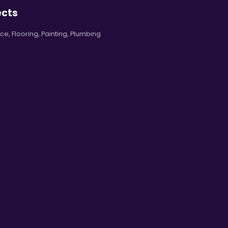
ects
nce
,
Flooring
,
Painting
,
Plumbing