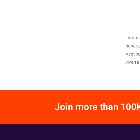
Lorem i
nunc ve
Vestibu
viverra
Join more than 100K