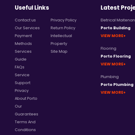
Useful Links
Latest Proj
Contact us
Privacy Policy
Eletrical Maitena
Our Services
Return Policy
Porto Building
Payment
Intellectual
VIEW MORE
Methods
Property
Flooring
Services
Site Map
Porto Flooring
Guide
VIEW MORE
FAQs
Service
Plumbing
Support
Porto Plumbing
Privacy
VIEW MORE
About Porto
Our
Guarantees
Terms And
Conditions