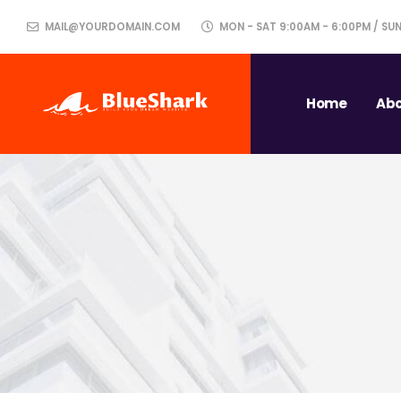
MAIL@YOURDOMAIN.COM
MON - SAT 9:00AM - 6:00PM / SU
Home
Abo