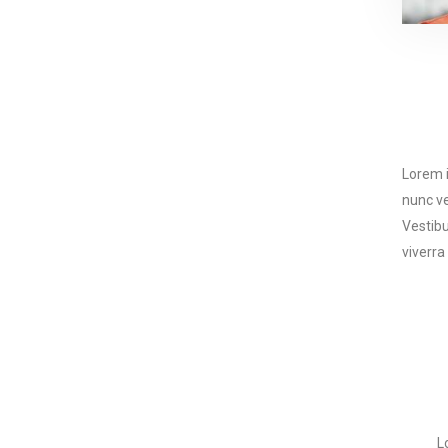
Lorem i
nunc ve
Vestibu
viverra
L